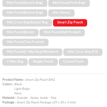
Mini Pouch(Sports Bag)
Mini Pouch(Tote Bag)
Mini Pouch(Bucket Bag)
Slim Sleeve
Mini Cross Bag Bucket Bag
Smart Zip Pouch
Mini Pouch(Block)
Mini Pouch(Half Pocket)
Mini Pouch(Two Pocket)
Mini Pouch(2-Way Bag Miniature)
Mini Cross Bag (PU)
2-Way Bag
Ringke Pouch
Cusion Pouch
Product Name :
Smart Zip Pouch BAG
Colors :
Black
Light Beige
Navy
Material :
Outside - Nylon, Inside - Poly
Package :
Smart Zip Pouch Package (39 x 30 x 5 mm)