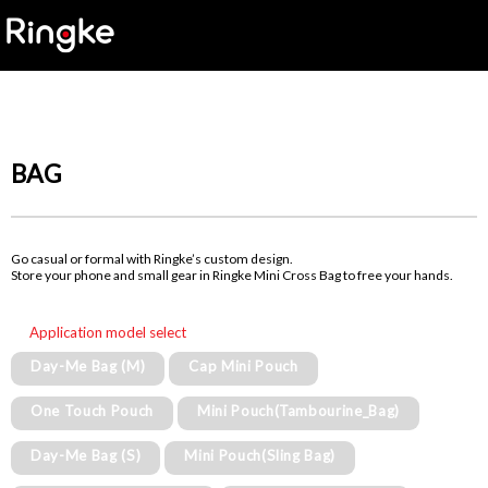
BAG
Go casual or formal with Ringke’s custom design.
Store your phone and small gear in Ringke Mini Cross Bag to free your hands.
Application model select
Day-Me Bag (M)
Cap Mini Pouch
One Touch Pouch
Mini Pouch(Tambourine_Bag)
Day-Me Bag (S)
Mini Pouch(Sling Bag)