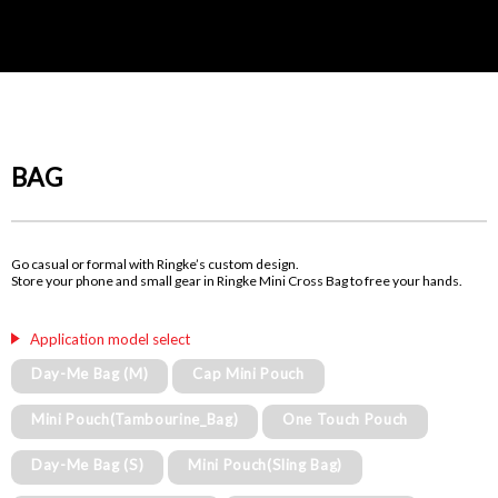
BAG
Go casual or formal with Ringke’s custom design.
Store your phone and small gear in Ringke Mini Cross Bag to free your hands.
Application model select
Day-Me Bag (M)
Cap Mini Pouch
Mini Pouch(Tambourine_Bag)
One Touch Pouch
Day-Me Bag (S)
Mini Pouch(Sling Bag)