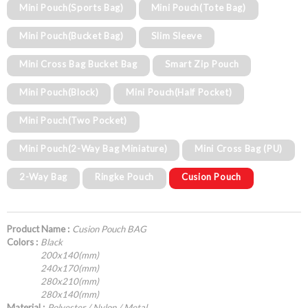
Mini Pouch(Sports Bag)
Mini Pouch(Tote Bag)
Mini Pouch(Bucket Bag)
Slim Sleeve
Mini Cross Bag Bucket Bag
Smart Zip Pouch
Mini Pouch(Block)
Mini Pouch(Half Pocket)
Mini Pouch(Two Pocket)
Mini Pouch(2-Way Bag Miniature)
Mini Cross Bag (PU)
2-Way Bag
Ringke Pouch
Cusion Pouch
Product Name :
Cusion Pouch BAG
Colors :
Black
200x140(mm)
240x170(mm)
280x210(mm)
280x140(mm)
Material :
Polyester / Nylon / Metal