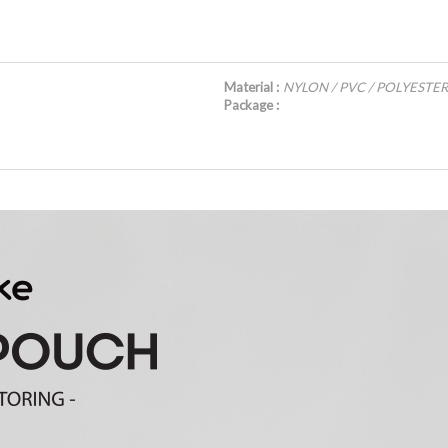
Material :
NYLON / PVC / POLYESTER
Package :