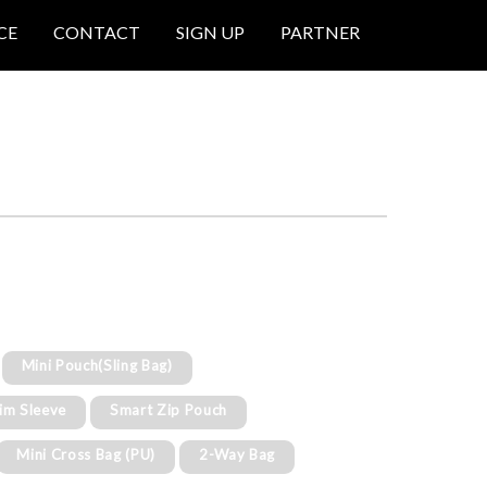
CE
CONTACT
SIGN UP
PARTNER
Mini Pouch(Sling Bag)
lim Sleeve
Smart Zip Pouch
Mini Cross Bag (PU)
2-Way Bag