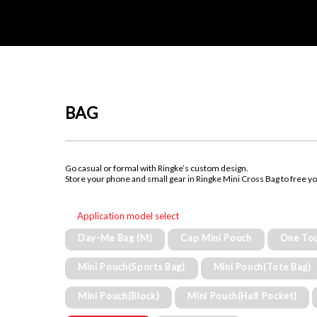
BAG
Go casual or formal with Ringke’s custom design.
Store your phone and small gear in Ringke Mini Cross Bag to free y
Application model select
Day-Me Bag (M)
Cap Mini Pouch
One To
Mini Pouch(Sports Bag)
Mini Pouch(Tote Bag)
Mini Pouch(Block)
Mini Pouch(Half Pocket)