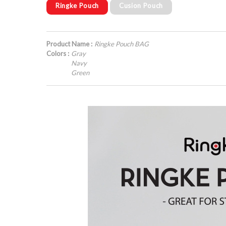
Ringke Pouch
Cusion Pouch
Product Name :
Ringke Pouch BAG
Colors :
Gray
Navy
Green