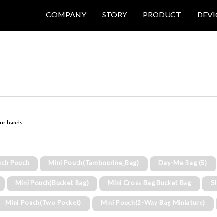
COMPANY
STORY
PRODUCT
DEVI
our hands.
uch Pouch
Mini Pouch(Tambourine_Bag)
Day-Me Bag (S)
Mini Pouch(Bucket Bag)
Mini Cross Bag Bucket Bag
S
Mini Pouch(Two Pocket)
Mini Pouch(2-Way Bag Miniature)